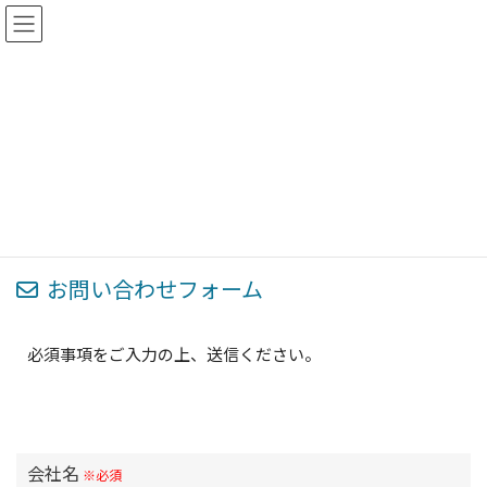
コ
ナ
ン
ビ
テ
ゲ
ン
ー
ツ
シ
お問い合わせ
へ
ョ
ス
ン
キ
に
ッ
移
ホーム
お問い合わせ
プ
動
お問い合わせフォーム
必須事項をご入力の上、送信ください。
会社名
※必須